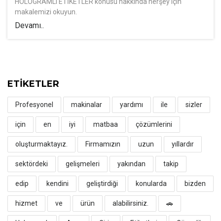
HOLOGRAMLI ETİKETLER konusu hakkında herşey için
makalemizi okuyun.
Devamı..
ETİKETLER
Profesyonel
makinalar
yardımı
ile
sizler
için
en
iyi
matbaa
çözümlerini
oluşturmaktayız.
Firmamızın
uzun
yıllardır
sektördeki
gelişmeleri
yakından
takip
edip
kendini
geliştirdiği
konularda
bizden
hizmet
ve
ürün
alabilirsiniz.
🚗