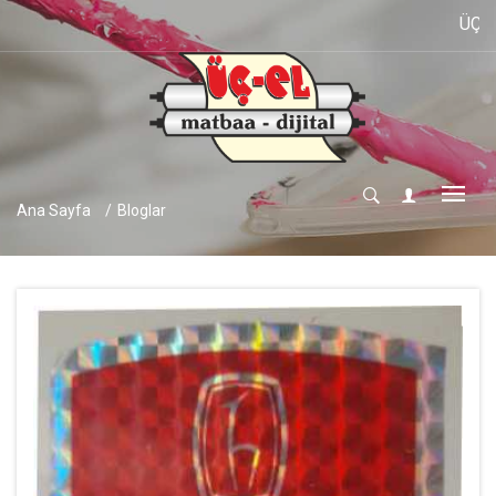
ÜÇ-EL MAT
Ana Sayfa
Bloglar