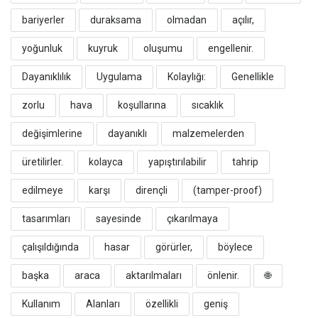
bariyerler
duraksama
olmadan
açılır,
yoğunluk
kuyruk
oluşumu
engellenir.
​Dayanıklılık
Uygulama
Kolaylığı:
Genellikle
zorlu
hava
koşullarına
sıcaklık
değişimlerine
dayanıklı
malzemelerden
üretilirler.
kolayca
yapıştırılabilir
tahrip
edilmeye
karşı
dirençli
(tamper-proof)
tasarımları
sayesinde
çıkarılmaya
çalışıldığında
hasar
görürler,
böylece
başka
araca
aktarılmaları
önlenir.
​🌐
Kullanım
Alanları
özellikli
geniş