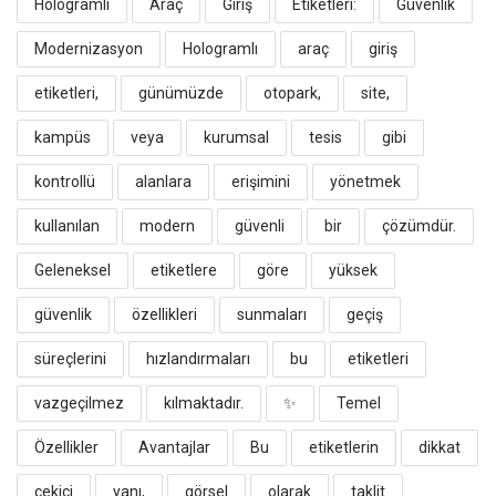
Hologramlı
Araç
Giriş
Etiketleri:
Güvenlik
Modernizasyon
​Hologramlı
araç
giriş
etiketleri,
günümüzde
otopark,
site,
kampüs
veya
kurumsal
tesis
gibi
kontrollü
alanlara
erişimini
yönetmek
kullanılan
modern
güvenli
bir
çözümdür.
Geleneksel
etiketlere
göre
yüksek
güvenlik
özellikleri
sunmaları
geçiş
süreçlerini
hızlandırmaları
bu
etiketleri
vazgeçilmez
kılmaktadır.
​✨
Temel
Özellikler
Avantajlar
​Bu
etiketlerin
dikkat
çekici
yanı,
görsel
olarak
taklit