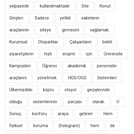
yelpazede
kullanılmaktadır:
​Site
Konut
Girişleri:
Sadece
yetkili
sakinlerin
araçlarının
siteye
girmesini
sağlamak.
​Kurumsal
Otoparklar:
Çalışanların
belirli
ziyaretçilerin
hızlı
erişimi
için.
​Üniversite
Kampüsleri:
Öğrenci
akademik
personelin
araçlarını
yönetmek.
​HGS/OGS
Sistemleri:
Ülkemizdeki
köprü
otoyol
geçişlerinde
olduğu
sistemlerinin
parçası
olarak.
​💡
Sonuç
konforu
araya
getiren
Hem
fiziksel
koruma
(hologram)
hem
de