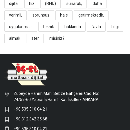
dijital
hız
(RFID)
sunarak,
daha
verimli,
sorunsuz
hale
getirmektedir.
uygulanması
teknik
hakkında
fazla
bilgi
almak
ister
misiniz?
Zübeyde Hanım Mah. Sebze Bahçeleri Cad. No:
74/59-60 Yapıcı İş Hanı 1. Kat İskitler/ ANKARA
+90 535 310 04 21
+90 312 342 35 68
+90 535 310 04 21