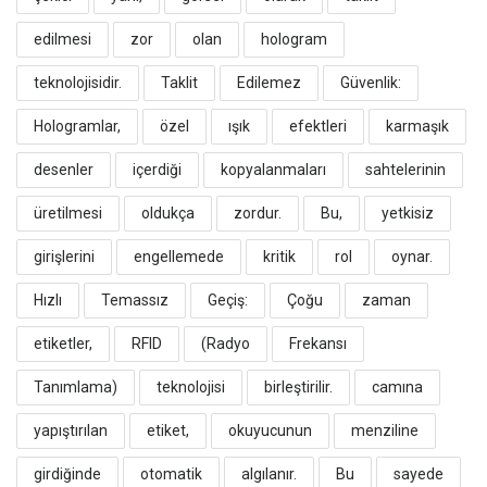
edilmesi
zor
olan
hologram
teknolojisidir.
​Taklit
Edilemez
Güvenlik:
Hologramlar,
özel
ışık
efektleri
karmaşık
desenler
içerdiği
kopyalanmaları
sahtelerinin
üretilmesi
oldukça
zordur.
Bu,
yetkisiz
girişlerini
engellemede
kritik
rol
oynar.
​Hızlı
Temassız
Geçiş:
Çoğu
zaman
etiketler,
RFID
(Radyo
Frekansı
Tanımlama)
teknolojisi
birleştirilir.
camına
yapıştırılan
etiket,
okuyucunun
menziline
girdiğinde
otomatik
algılanır.
Bu
sayede