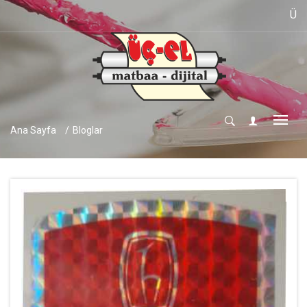
ÜÇ-EL MA
Ana Sayfa
Bloglar