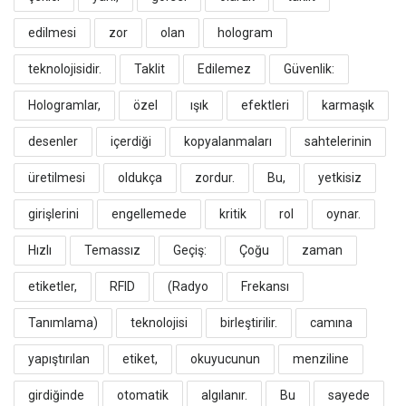
edilmesi
zor
olan
hologram
teknolojisidir.
​Taklit
Edilemez
Güvenlik:
Hologramlar,
özel
ışık
efektleri
karmaşık
desenler
içerdiği
kopyalanmaları
sahtelerinin
üretilmesi
oldukça
zordur.
Bu,
yetkisiz
girişlerini
engellemede
kritik
rol
oynar.
​Hızlı
Temassız
Geçiş:
Çoğu
zaman
etiketler,
RFID
(Radyo
Frekansı
Tanımlama)
teknolojisi
birleştirilir.
camına
yapıştırılan
etiket,
okuyucunun
menziline
girdiğinde
otomatik
algılanır.
Bu
sayede