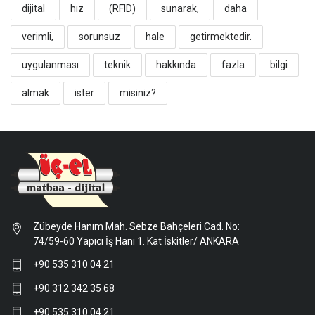
dijital
hız
(RFID)
sunarak,
daha
verimli,
sorunsuz
hale
getirmektedir.
uygulanması
teknik
hakkında
fazla
bilgi
almak
ister
misiniz?
Zübeyde Hanım Mah. Sebze Bahçeleri Cad. No:
74/59-60 Yapıcı İş Hanı 1. Kat İskitler/ ANKARA
+90 535 310 04 21
+90 312 342 35 68
+90 535 310 04 21