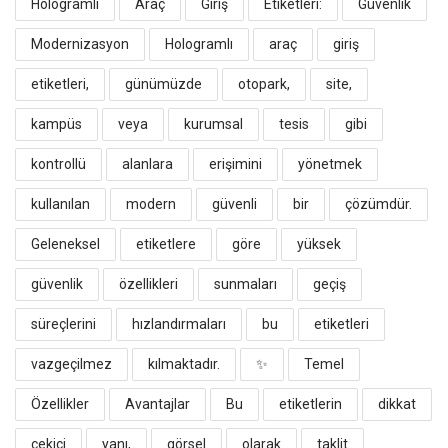
Hologramlı
Araç
Giriş
Etiketleri:
Güvenlik
Modernizasyon
​Hologramlı
araç
giriş
etiketleri,
günümüzde
otopark,
site,
kampüs
veya
kurumsal
tesis
gibi
kontrollü
alanlara
erişimini
yönetmek
kullanılan
modern
güvenli
bir
çözümdür.
Geleneksel
etiketlere
göre
yüksek
güvenlik
özellikleri
sunmaları
geçiş
süreçlerini
hızlandırmaları
bu
etiketleri
vazgeçilmez
kılmaktadır.
​✨
Temel
Özellikler
Avantajlar
​Bu
etiketlerin
dikkat
çekici
yanı,
görsel
olarak
taklit