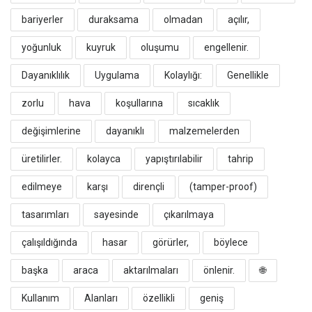
bariyerler
duraksama
olmadan
açılır,
yoğunluk
kuyruk
oluşumu
engellenir.
​Dayanıklılık
Uygulama
Kolaylığı:
Genellikle
zorlu
hava
koşullarına
sıcaklık
değişimlerine
dayanıklı
malzemelerden
üretilirler.
kolayca
yapıştırılabilir
tahrip
edilmeye
karşı
dirençli
(tamper-proof)
tasarımları
sayesinde
çıkarılmaya
çalışıldığında
hasar
görürler,
böylece
başka
araca
aktarılmaları
önlenir.
​🌐
Kullanım
Alanları
özellikli
geniş