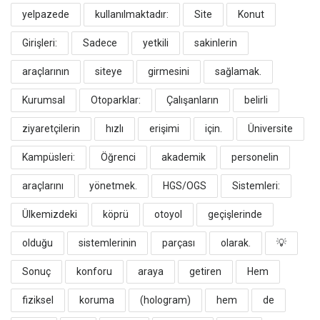
yelpazede
kullanılmaktadır:
​Site
Konut
Girişleri:
Sadece
yetkili
sakinlerin
araçlarının
siteye
girmesini
sağlamak.
​Kurumsal
Otoparklar:
Çalışanların
belirli
ziyaretçilerin
hızlı
erişimi
için.
​Üniversite
Kampüsleri:
Öğrenci
akademik
personelin
araçlarını
yönetmek.
​HGS/OGS
Sistemleri:
Ülkemizdeki
köprü
otoyol
geçişlerinde
olduğu
sistemlerinin
parçası
olarak.
​💡
Sonuç
konforu
araya
getiren
Hem
fiziksel
koruma
(hologram)
hem
de