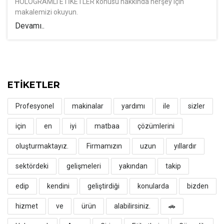
HOLOGRAMLI ETİKETLER konusu hakkında herşey için
makalemizi okuyun.
Devamı..
ETİKETLER
Profesyonel
makinalar
yardımı
ile
sizler
için
en
iyi
matbaa
çözümlerini
oluşturmaktayız.
Firmamızın
uzun
yıllardır
sektördeki
gelişmeleri
yakından
takip
edip
kendini
geliştirdiği
konularda
bizden
hizmet
ve
ürün
alabilirsiniz.
🚗