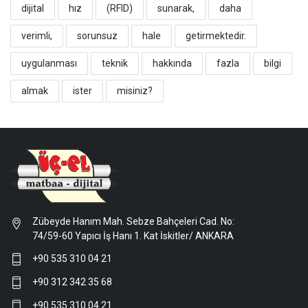
dijital
hız
(RFID)
sunarak,
daha
verimli,
sorunsuz
hale
getirmektedir.
uygulanması
teknik
hakkında
fazla
bilgi
almak
ister
misiniz?
Zübeyde Hanım Mah. Sebze Bahçeleri Cad. No:
74/59-60 Yapıcı İş Hanı 1. Kat İskitler/ ANKARA
+90 535 310 04 21
+90 312 342 35 68
+90 535 310 04 21