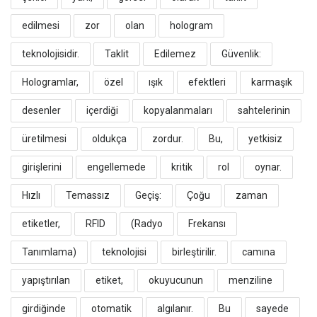
edilmesi
zor
olan
hologram
teknolojisidir.
​Taklit
Edilemez
Güvenlik:
Hologramlar,
özel
ışık
efektleri
karmaşık
desenler
içerdiği
kopyalanmaları
sahtelerinin
üretilmesi
oldukça
zordur.
Bu,
yetkisiz
girişlerini
engellemede
kritik
rol
oynar.
​Hızlı
Temassız
Geçiş:
Çoğu
zaman
etiketler,
RFID
(Radyo
Frekansı
Tanımlama)
teknolojisi
birleştirilir.
camına
yapıştırılan
etiket,
okuyucunun
menziline
girdiğinde
otomatik
algılanır.
Bu
sayede