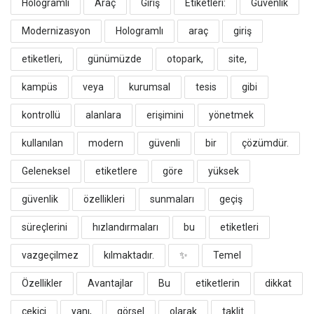
Hologramlı
Araç
Giriş
Etiketleri:
Güvenlik
Modernizasyon
​Hologramlı
araç
giriş
etiketleri,
günümüzde
otopark,
site,
kampüs
veya
kurumsal
tesis
gibi
kontrollü
alanlara
erişimini
yönetmek
kullanılan
modern
güvenli
bir
çözümdür.
Geleneksel
etiketlere
göre
yüksek
güvenlik
özellikleri
sunmaları
geçiş
süreçlerini
hızlandırmaları
bu
etiketleri
vazgeçilmez
kılmaktadır.
​✨
Temel
Özellikler
Avantajlar
​Bu
etiketlerin
dikkat
çekici
yanı,
görsel
olarak
taklit