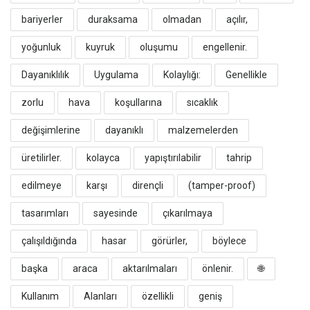
bariyerler
duraksama
olmadan
açılır,
yoğunluk
kuyruk
oluşumu
engellenir.
​Dayanıklılık
Uygulama
Kolaylığı:
Genellikle
zorlu
hava
koşullarına
sıcaklık
değişimlerine
dayanıklı
malzemelerden
üretilirler.
kolayca
yapıştırılabilir
tahrip
edilmeye
karşı
dirençli
(tamper-proof)
tasarımları
sayesinde
çıkarılmaya
çalışıldığında
hasar
görürler,
böylece
başka
araca
aktarılmaları
önlenir.
​🌐
Kullanım
Alanları
özellikli
geniş