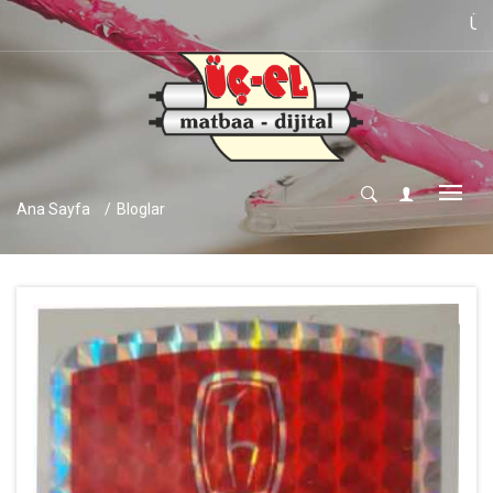
ÜÇ-EL MA
Ana Sayfa
Bloglar