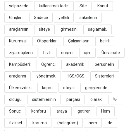
yelpazede
kullanılmaktadır:
​Site
Konut
Girişleri:
Sadece
yetkili
sakinlerin
araçlarının
siteye
girmesini
sağlamak.
​Kurumsal
Otoparklar:
Çalışanların
belirli
ziyaretçilerin
hızlı
erişimi
için.
​Üniversite
Kampüsleri:
Öğrenci
akademik
personelin
araçlarını
yönetmek.
​HGS/OGS
Sistemleri:
Ülkemizdeki
köprü
otoyol
geçişlerinde
olduğu
sistemlerinin
parçası
olarak.
​💡
Sonuç
konforu
araya
getiren
Hem
fiziksel
koruma
(hologram)
hem
de