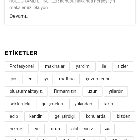
HOLOGRAMLI ETİKETLER konusu hakkında herşey için
makalemizi okuyun.
Devamı..
ETİKETLER
Profesyonel
makinalar
yardımı
ile
sizler
için
en
iyi
matbaa
çözümlerini
oluşturmaktayız.
Firmamızın
uzun
yıllardır
sektördeki
gelişmeleri
yakından
takip
edip
kendini
geliştirdiği
konularda
bizden
hizmet
ve
ürün
alabilirsiniz.
🚗