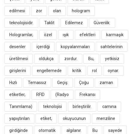
edilmesi
zor
olan
hologram
teknolojisidir.
​Taklit
Edilemez
Güvenlik:
Hologramlar,
özel
ışık
efektleri
karmaşık
desenler
içerdiği
kopyalanmaları
sahtelerinin
üretilmesi
oldukça
zordur.
Bu,
yetkisiz
girişlerini
engellemede
kritik
rol
oynar.
​Hızlı
Temassız
Geçiş:
Çoğu
zaman
etiketler,
RFID
(Radyo
Frekansı
Tanımlama)
teknolojisi
birleştirilir.
camına
yapıştırılan
etiket,
okuyucunun
menziline
girdiğinde
otomatik
algılanır.
Bu
sayede