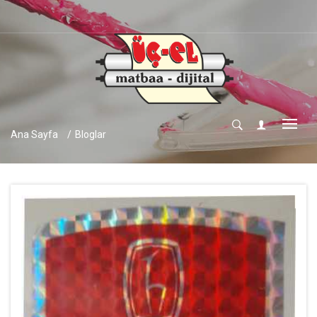
ÜÇ-EL 
Ana Sayfa
Bloglar