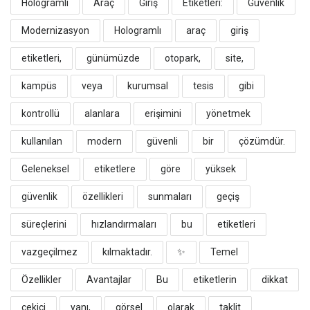
Hologramlı
Araç
Giriş
Etiketleri:
Güvenlik
Modernizasyon
​Hologramlı
araç
giriş
etiketleri,
günümüzde
otopark,
site,
kampüs
veya
kurumsal
tesis
gibi
kontrollü
alanlara
erişimini
yönetmek
kullanılan
modern
güvenli
bir
çözümdür.
Geleneksel
etiketlere
göre
yüksek
güvenlik
özellikleri
sunmaları
geçiş
süreçlerini
hızlandırmaları
bu
etiketleri
vazgeçilmez
kılmaktadır.
​✨
Temel
Özellikler
Avantajlar
​Bu
etiketlerin
dikkat
çekici
yanı,
görsel
olarak
taklit