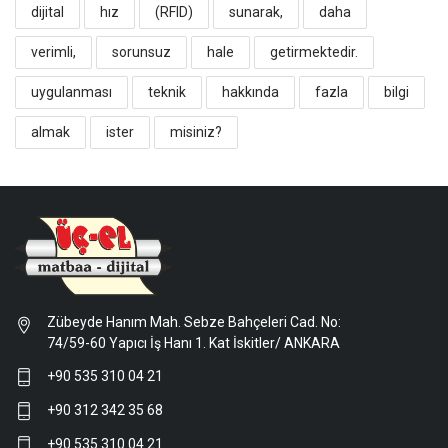
dijital
hız
(RFID)
sunarak,
daha
verimli,
sorunsuz
hale
getirmektedir.
uygulanması
teknik
hakkında
fazla
bilgi
almak
ister
misiniz?
Zübeyde Hanım Mah. Sebze Bahçeleri Cad. No:
74/59-60 Yapıcı İş Hanı 1. Kat İskitler/ ANKARA
+90 535 310 04 21
+90 312 342 35 68
+90 535 310 04 21