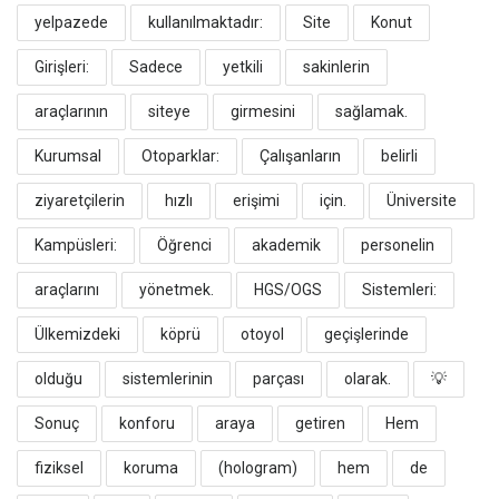
yelpazede
kullanılmaktadır:
​Site
Konut
Girişleri:
Sadece
yetkili
sakinlerin
araçlarının
siteye
girmesini
sağlamak.
​Kurumsal
Otoparklar:
Çalışanların
belirli
ziyaretçilerin
hızlı
erişimi
için.
​Üniversite
Kampüsleri:
Öğrenci
akademik
personelin
araçlarını
yönetmek.
​HGS/OGS
Sistemleri:
Ülkemizdeki
köprü
otoyol
geçişlerinde
olduğu
sistemlerinin
parçası
olarak.
​💡
Sonuç
konforu
araya
getiren
Hem
fiziksel
koruma
(hologram)
hem
de