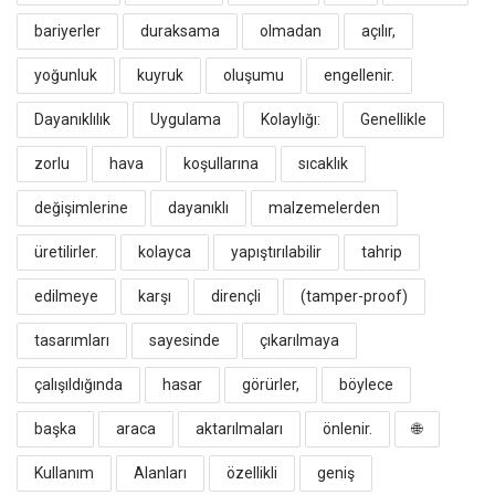
bariyerler
duraksama
olmadan
açılır,
yoğunluk
kuyruk
oluşumu
engellenir.
​Dayanıklılık
Uygulama
Kolaylığı:
Genellikle
zorlu
hava
koşullarına
sıcaklık
değişimlerine
dayanıklı
malzemelerden
üretilirler.
kolayca
yapıştırılabilir
tahrip
edilmeye
karşı
dirençli
(tamper-proof)
tasarımları
sayesinde
çıkarılmaya
çalışıldığında
hasar
görürler,
böylece
başka
araca
aktarılmaları
önlenir.
​🌐
Kullanım
Alanları
özellikli
geniş