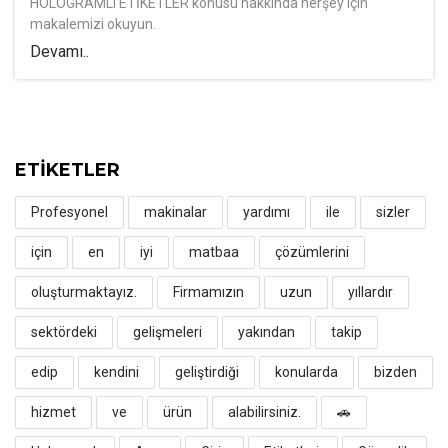
HOLOGRAMLI ETİKETLER konusu hakkında herşey için
makalemizi okuyun.
Devamı..
ETİKETLER
Profesyonel
makinalar
yardımı
ile
sizler
için
en
iyi
matbaa
çözümlerini
oluşturmaktayız.
Firmamızın
uzun
yıllardır
sektördeki
gelişmeleri
yakından
takip
edip
kendini
geliştirdiği
konularda
bizden
hizmet
ve
ürün
alabilirsiniz.
🚗