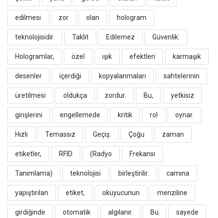
edilmesi
zor
olan
hologram
teknolojisidir.
​Taklit
Edilemez
Güvenlik:
Hologramlar,
özel
ışık
efektleri
karmaşık
desenler
içerdiği
kopyalanmaları
sahtelerinin
üretilmesi
oldukça
zordur.
Bu,
yetkisiz
girişlerini
engellemede
kritik
rol
oynar.
​Hızlı
Temassız
Geçiş:
Çoğu
zaman
etiketler,
RFID
(Radyo
Frekansı
Tanımlama)
teknolojisi
birleştirilir.
camına
yapıştırılan
etiket,
okuyucunun
menziline
girdiğinde
otomatik
algılanır.
Bu
sayede