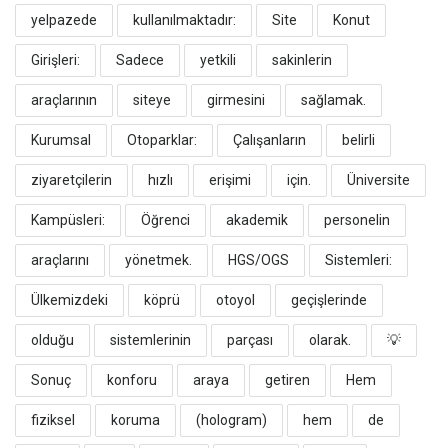
yelpazede
kullanılmaktadır:
​Site
Konut
Girişleri:
Sadece
yetkili
sakinlerin
araçlarının
siteye
girmesini
sağlamak.
​Kurumsal
Otoparklar:
Çalışanların
belirli
ziyaretçilerin
hızlı
erişimi
için.
​Üniversite
Kampüsleri:
Öğrenci
akademik
personelin
araçlarını
yönetmek.
​HGS/OGS
Sistemleri:
Ülkemizdeki
köprü
otoyol
geçişlerinde
olduğu
sistemlerinin
parçası
olarak.
​💡
Sonuç
konforu
araya
getiren
Hem
fiziksel
koruma
(hologram)
hem
de