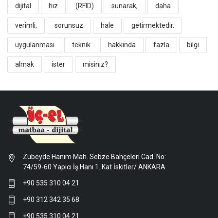
dijital
hız
(RFID)
sunarak,
daha
verimli,
sorunsuz
hale
getirmektedir.
uygulanması
teknik
hakkında
fazla
bilgi
almak
ister
misiniz?
Zübeyde Hanım Mah. Sebze Bahçeleri Cad. No:
74/59-60 Yapıcı İş Hanı 1. Kat İskitler/ ANKARA
+90 535 310 04 21
+90 312 342 35 68
+90 535 310 04 21