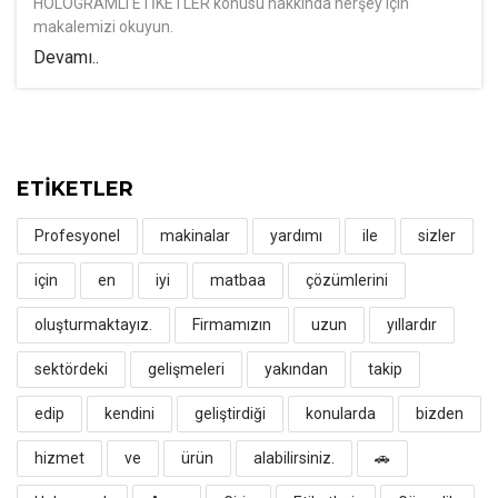
HOLOGRAMLI ETİKETLER konusu hakkında herşey için
makalemizi okuyun.
Devamı..
ETİKETLER
Profesyonel
makinalar
yardımı
ile
sizler
için
en
iyi
matbaa
çözümlerini
oluşturmaktayız.
Firmamızın
uzun
yıllardır
sektördeki
gelişmeleri
yakından
takip
edip
kendini
geliştirdiği
konularda
bizden
hizmet
ve
ürün
alabilirsiniz.
🚗