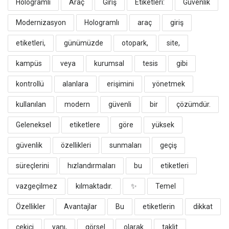
Hologramlı
Araç
Giriş
Etiketleri:
Güvenlik
Modernizasyon
​Hologramlı
araç
giriş
etiketleri,
günümüzde
otopark,
site,
kampüs
veya
kurumsal
tesis
gibi
kontrollü
alanlara
erişimini
yönetmek
kullanılan
modern
güvenli
bir
çözümdür.
Geleneksel
etiketlere
göre
yüksek
güvenlik
özellikleri
sunmaları
geçiş
süreçlerini
hızlandırmaları
bu
etiketleri
vazgeçilmez
kılmaktadır.
​✨
Temel
Özellikler
Avantajlar
​Bu
etiketlerin
dikkat
çekici
yanı,
görsel
olarak
taklit