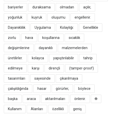
bariyerler
duraksama
olmadan
açılır,
yoğunluk
kuyruk
oluşumu
engellenir.
​Dayanıklılık
Uygulama
Kolaylığı:
Genellikle
zorlu
hava
koşullarına
sıcaklık
değişimlerine
dayanıklı
malzemelerden
üretilirler.
kolayca
yapıştırılabilir
tahrip
edilmeye
karşı
dirençli
(tamper-proof)
tasarımları
sayesinde
çıkarılmaya
çalışıldığında
hasar
görürler,
böylece
başka
araca
aktarılmaları
önlenir.
​🌐
Kullanım
Alanları
özellikli
geniş