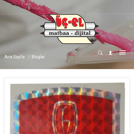
ÜÇ-EL 
Ana Sayfa
Bloglar