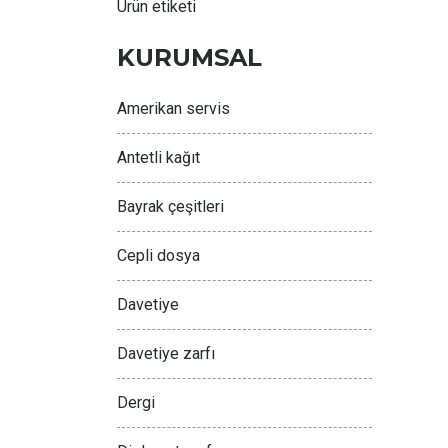
Ürün etiketi
KURUMSAL
Amerikan servis
Antetli kağıt
Bayrak çeşitleri
Cepli dosya
Davetiye
Davetiye zarfı
Dergi