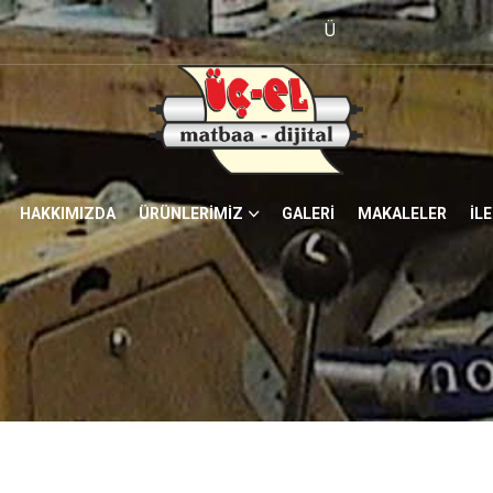
ÜÇ-EL MATBAA ve REKLAM HİZMETLE
HAKKIMIZDA
ÜRÜNLERİMİZ
GALERİ
MAKALELER
İL