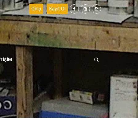
Rİ
ETİŞİM